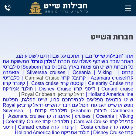
☰
דף הבית
חברות השייט
יעדים
אתר
'חבילות שייט'
מברך אתכם על שבחרתם לשוט עימנו.
האתר עובד בשיתוף פעולה עם חברת
'גולדן טורס'
המשווקת את
כל חברות השייט המיוצגות בארץ בהם: סיבורן Seaborn| סילברסי
שייט בים התיכון
שייט בים הבלטי
שייט בפיורדים
שייט לקריביים
חברות שייט
קרוזס | Silversea cruises | Oceania | Viking | אזאמרה
קרוזAzamara cruise | קרניבל קרוז
Carnival Cruise
| סלבריטי
קרוז Celebrity Cruise | קוסטה קרוז Costa cruise | קיונרד קרוז
שייט באיים הקנריים
שייט בים האדריאטי
שייט באיים הבריטיים
שייט לאיסלנד
Cunard cruise | דיסני קרוז Disney Cruise | הולנד אמריקה
רויאל קריביאן
נורוויג'ן
MSC
קוסטה קרוז
קרניבל קרוז
סלבריטי קרוזס
בלוג
Holland America line |
רויאל קריביאן Royal Cribbean |
שייט בתנאים מפליגים לבחירתכם קרוז, שייט הפלגה, הפלגות
נופש או שייט תענוגות והכול עם חברת השייט רויאל קריביאן Royal
שייט לאלסקה
שייט למזרח הרחוק
שייט לדרום אמריקה
שייט לאוסטרליה
הולנד אמריקה
פרינסס קרוז
דיסני קרוז
אזאמרה
סרטונים
Caribbean סיבורן Seaborn| סילברסי קרוזס | Silversea
cruises | Oceania | Viking | אזאמרה קרוזAzamara cruise |
קרניבל קרוז Carnival Cruise | סלבריטי קרוז Celebrity Cruise |
קוסטה קרוז Costa cruise | קיונרד קרוז Cunard cruise | דיסני
שייט להוואי
שייט בגלפגוס
שייט לאנטארקטיקה
שייט לצפון אירופה
צור קשר
קרוז Disney Cruise | הולנד אמריקה Holland America line