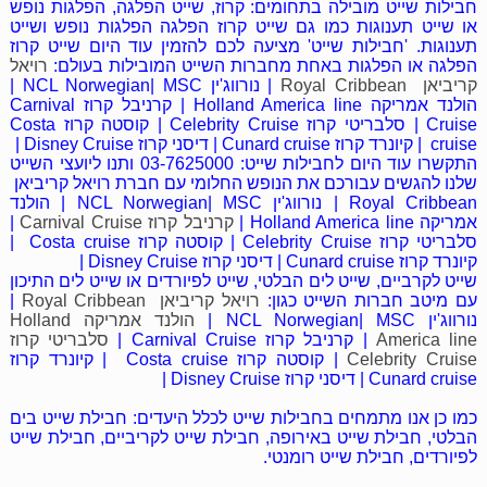
חבילות שייט מובילה בתחומים: קרוז, שייט הפלגה, הפלגות נופש
או שייט תענוגות כמו גם שייט קרוז הפלגה הפלגות נופש ושייט
תענוגות. 'חבילות שייט' מציעה לכם להזמין עוד היום שייט קרוז
שייט למקסיקו
הפלגה או הפלגות באחת מחברות השייט המובילות בעולם:
רויאל
קריביאן Royal Cribbean
| נורווג'ין NCL Norwegian| MSC |
הולנד אמריקה Holland America line | קרניבל קרוז Carnival
Cruise | סלבריטי קרוז Celebrity Cruise | קוסטה קרוז Costa
cruise | קיונרד קרוז Cunard cruise | דיסני קרוז Disney Cruise |
התקשרו עוד היום לחבילות שייט: 03-7625000 ותנו ליועצי השייט
שלנו להגשים עבורכם את הנופש החלומי עם חברת רויאל קריביאן
Royal Cribbean | נורווג'ין NCL Norwegian| MSC | הולנד
אמריקה Holland America line |
קרניבל קרוז Carnival Cruise
|
סלבריטי קרוז Celebrity Cruise | קוסטה קרוז Costa cruise |
קיונרד קרוז Cunard cruise | דיסני קרוז Disney Cruise |
שייט לקרביים, שייט לים הבלטי, שייט לפיורדים או שייט לים התיכון
עם מיטב חברות השייט כגון:
רויאל קריביאן Royal Cribbean
|
נורווג'ין NCL Norwegian| MSC |
הולנד אמריקה Holland
America line
| קרניבל קרוז Carnival Cruise |
סלבריטי קרוז
Celebrity Cruise
| קוסטה קרוז Costa cruise | קיונרד קרוז
Cunard cruise | דיסני קרוז Disney Cruise |
כמו כן אנו מתמחים בחבילות שייט לכלל היעדים: חבילת שייט בים
הבלטי, חבילת שייט באירופה, חבילת שייט לקריביים, חבילת שייט
לפיורדים, חבילת שייט רומנטי.